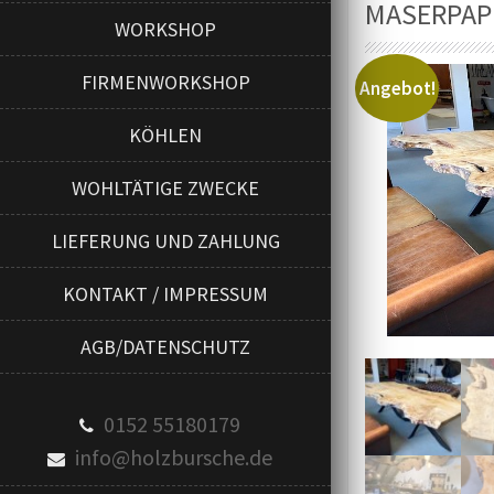
MASERPAP
WORKSHOP
FIRMENWORKSHOP
Angebot!
KÖHLEN
WOHLTÄTIGE ZWECKE
LIEFERUNG UND ZAHLUNG
KONTAKT / IMPRESSUM
AGB/DATENSCHUTZ
0152 55180179
info@holzbursche.de