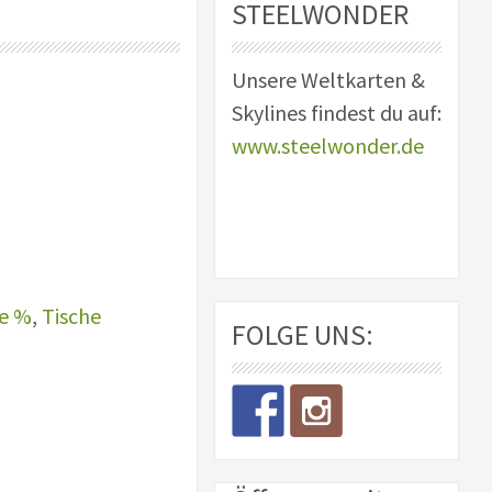
STEELWONDER
Unsere Weltkarten &
her
tueller
Skylines findest du auf:
eis
www.steelwonder.de
:
.990,00.
e %
,
Tische
FOLGE UNS: