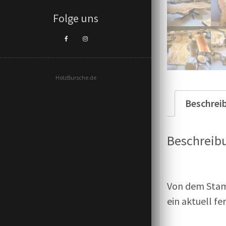
Folge uns
HolzBursche.de
Beschrei
Beschreib
Von dem Stamm
ein aktuell f