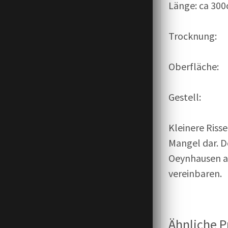
Länge: ca 30
Trocknung: 
Oberfläche: 
Gestell: 2 
Kleinere Riss
Mangel dar. D
Oeynhausen au
vereinbaren.
Ähnliche 