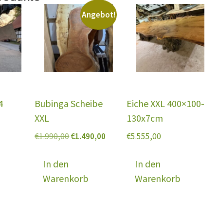
Angebot!
4
Bubinga Scheibe
Eiche XXL 400×100-
XXL
130x7cm
Ursprünglicher
Aktueller
€
1.990,00
€
1.490,00
€
5.555,00
Preis
Preis
war:
ist:
In den
In den
€1.990,00
€1.490,00.
Warenkorb
Warenkorb