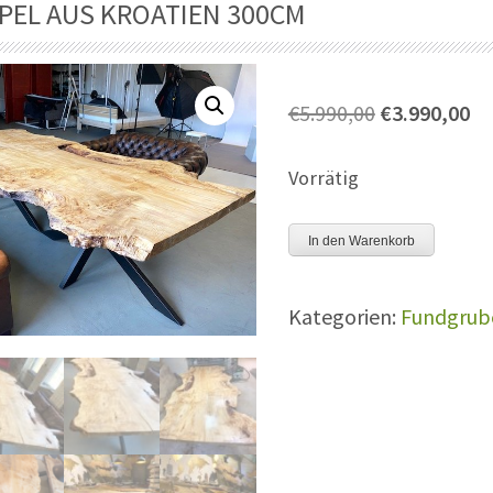
PEL AUS KROATIEN 300CM
Ursprünglic
Ak
€
5.990,00
€
3.990,00
Preis
Pr
war:
ist
Vorrätig
€5.990,00
€3
Maserpappel
In den Warenkorb
aus
Kroatien
Kategorien:
Fundgrub
300cm
Menge