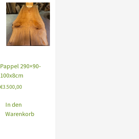
Pappel 290×90-
100x8cm
€
3.500,00
In den
Warenkorb