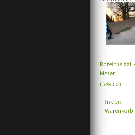
Roteiche XXL 
Meter
€
5.990,00
In den
Warenkorb