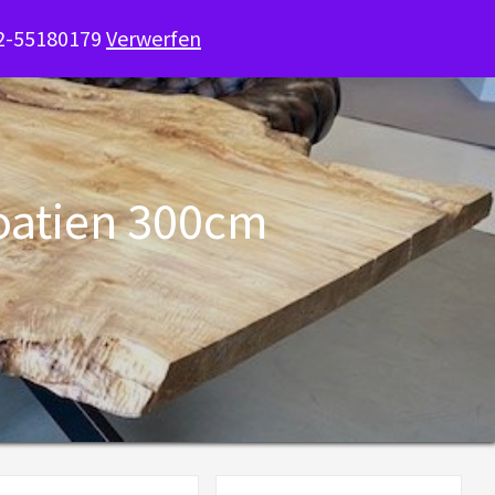
52-55180179
Verwerfen
oatien 300cm