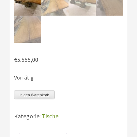
€
5.555,00
Vorrätig
Eiche
In den Warenkorb
XXL
400x100-
Kategorie:
Tische
130x7cm
Menge