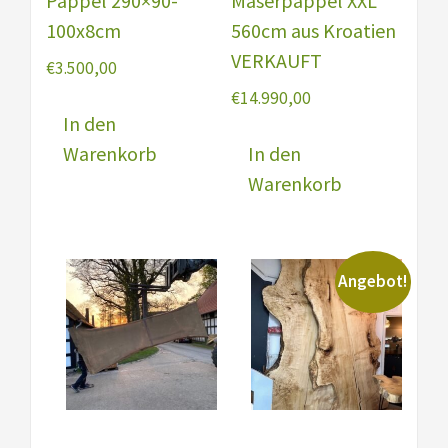
Pappel 290×90-
Maserpappel XXL
100x8cm
560cm aus Kroatien
VERKAUFT
€
3.500,00
€
14.990,00
In den
Warenkorb
In den
Warenkorb
Angebot!