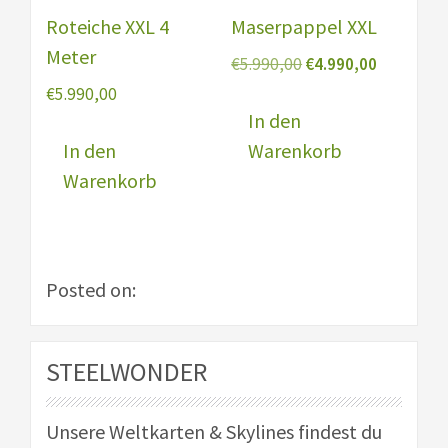
Roteiche XXL 4
Maserpappel XXL
Meter
Ursprünglicher
Aktueller
€
5.990,00
€
4.990,00
Preis
Preis
€
5.990,00
war:
ist:
In den
€5.990,00
€4.990,00
In den
Warenkorb
Warenkorb
Posted on:
STEELWONDER
Unsere Weltkarten & Skylines findest du