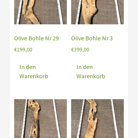
Olive Bohle Nr 29
Olive Bohle Nr 3
€
199,00
€
399,00
In den
In den
Warenkorb
Warenkorb