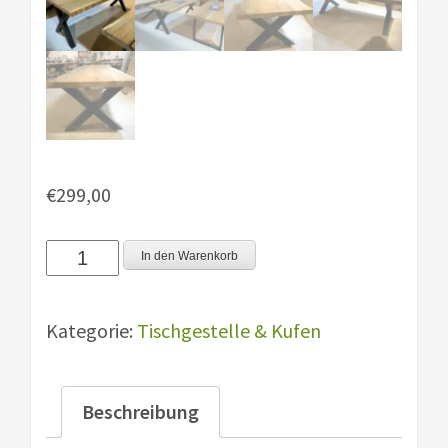
€
299,00
X
In den Warenkorb
Gestelle
2er
Kategorie:
Tischgestelle & Kufen
Set
Menge
Beschreibung