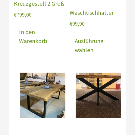
Kreuzgestell 2 Groß
Waschtischhalter
€
799,00
€
99,90
In den
Diese
Warenkorb
Ausführung
Prod
wählen
weist
mehr
Varia
auf.
Die
Opti
könn
auf
der
Produ