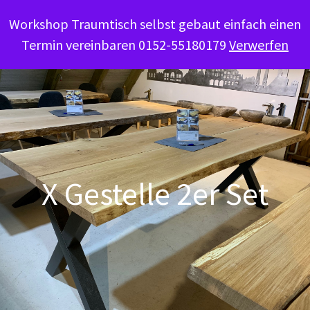
Workshop Traumtisch selbst gebaut einfach einen
Termin vereinbaren 0152-55180179
Verwerfen
X Gestelle 2er Set