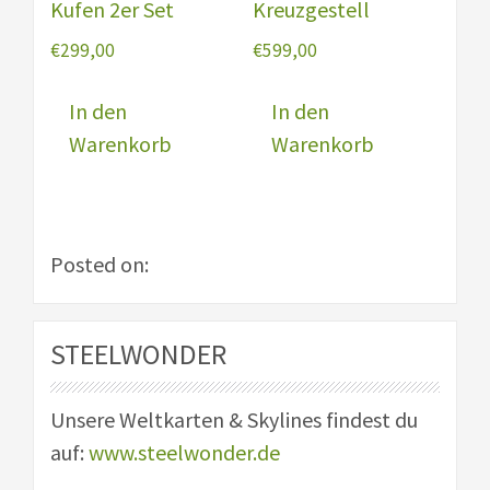
Kufen 2er Set
Kreuzgestell
gewä
€
299,00
€
599,00
werd
In den
In den
Warenkorb
Warenkorb
Posted on:
STEELWONDER
Unsere Weltkarten & Skylines findest du
auf:
www.steelwonder.de