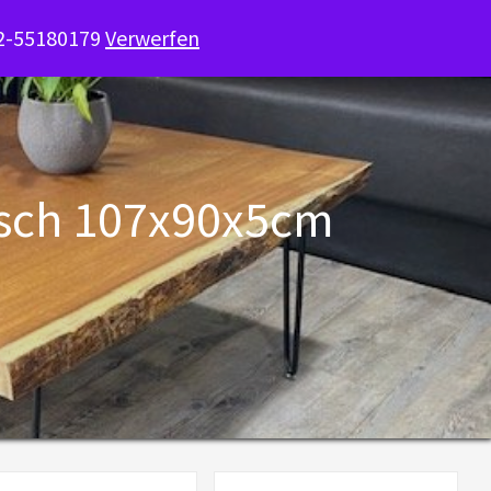
52-55180179
Verwerfen
isch 107x90x5cm