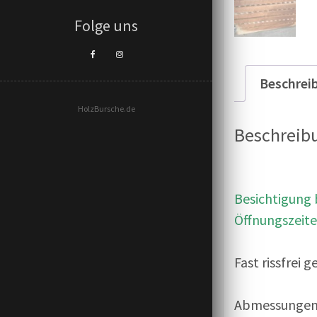
Folge uns
Beschrei
HolzBursche.de
Beschreib
Besichtigung b
Öffnungszeit
Fast rissfrei
Abmessungen c