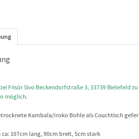
bung
ung
ei Frisör Sivo
Beckendorfstraße 3, 33739 Bielefeld
zu
en
möglich.
 getrocknete Kambala/Iroko Bohle als Couchtisch gefert
a: 107cm lang, 90cm breit, 5cm stark