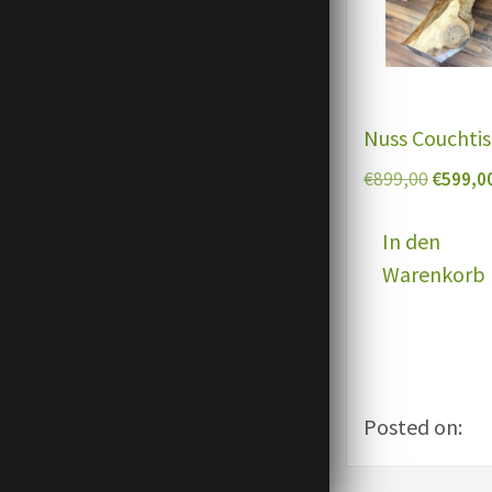
Nuss Couchti
Ursprün
€
899,00
€
599,0
Preis
war:
In den
€899,0
Warenkorb
Posted on: