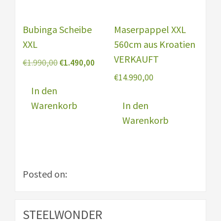
Bubinga Scheibe
Maserpappel XXL
XXL
560cm aus Kroatien
VERKAUFT
Ursprünglicher
Aktueller
€
1.990,00
€
1.490,00
Preis
Preis
€
14.990,00
war:
ist:
In den
€1.990,00
€1.490,00.
Warenkorb
In den
Warenkorb
Posted on:
STEELWONDER