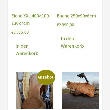
Eiche XXL 400×100-
Buche 250x90x6cm
130x7cm
€
2.990,00
€
5.555,00
In den
In den
Warenkorb
Warenkorb
Angebot!