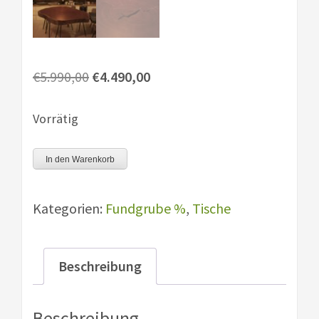
Ursprünglicher
Aktueller
€
5.990,00
€
4.490,00
Preis
Preis
war:
ist:
Vorrätig
€5.990,00
€4.490,00.
Baumscheibe
In den Warenkorb
XXL
Bubinga
Kategorien:
Fundgrube %
,
Tische
180cm
Menge
Beschreibung
Beschreibung